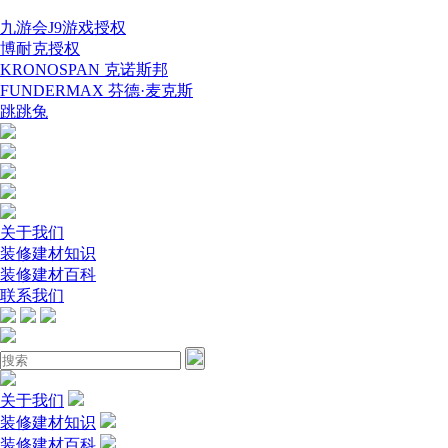
九游会J9游戏授权
博耐克授权
KRONOSPAN 克诺斯邦
FUNDERMAX 芬德·麦克斯
跳跳兔
关于我们
装修建材知识
装修建材百科
联系我们
关于我们
装修建材知识
装修建材百科